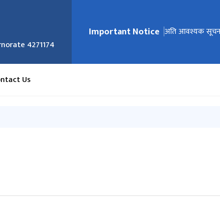
Important Notice
मुख्य नेभिगेसनमा जानुहोस्
अत्यन्त जरुरी सूचना 
अति आवश्यक सूचन
हुन्डी सम्बन्धी सूचना
सिरिया, जोर्डन र ले
norate 4271174
रहेका नेपाली
नागरिकहरुका लागि
ntact Us