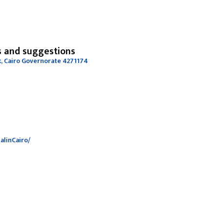
s and suggestions
 Cairo Governorate 4271174
alinCairo/