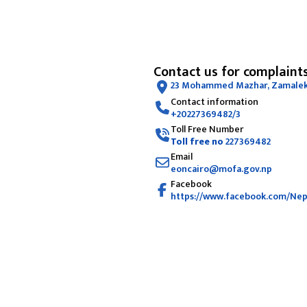
Contact us for complaint
23 Mohammed Mazhar, Zamalek,
Contact information
+20227369482/3
Toll Free Number
Toll free no
227369482
Email
eoncairo@mofa.gov.np
Facebook
https://www.facebook.com/Nep